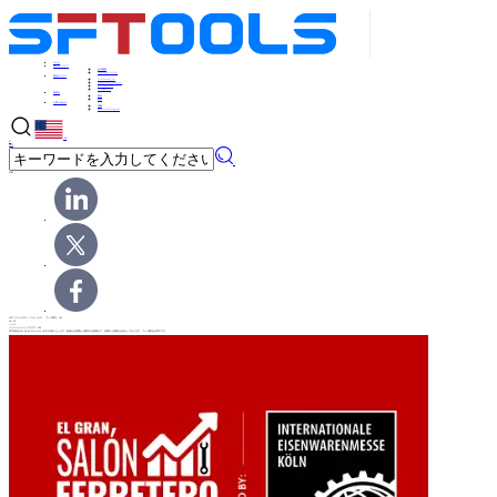
ホーム
私たちについて
会社概要
ニュースとイベント
製品センター
ドライバービット
ドライバービットセット
ナットセッター
アクセサリー
新製品
製品
装置
お問い合わせ
接触
オンラインメッセージ
EN
中
英語
×
共有
2025 グランサロン フェレッテロ 、ブース番号: 306
Oct 18
ソース:
インテリジェントブラウズ: 289
SFTOOLSはGran Salón Ferretero 2025に出展いたします。新規のお客様から既存のお客様まで、皆様のご来場をお待ちしております。ブース番号は5B701です。